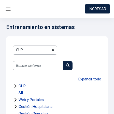
Salta al contenido principal
INGRESAR
Panel lateral
Entrenamiento en sistemas
Categorías:
Buscar sistema
Buscar sistema
Expandir todo
CUP
SII
Web y Portales
Gestión Hospitalaria
Gestión Operativa