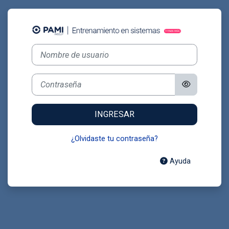
Salta al contenido principal
Entrar a Entren
Nombre de usuario
Contraseña
INGRESAR
¿Olvidaste tu contraseña?
Ayuda